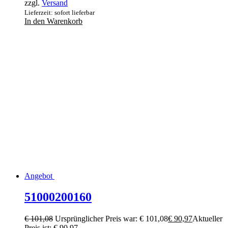
zzgl.
Versand
Lieferzeit: sofort lieferbar
In den Warenkorb
Angebot
51000200160
€
101,08
Ursprünglicher Preis war: € 101,08
€
90,97
Aktueller
Preis ist: € 90,97.