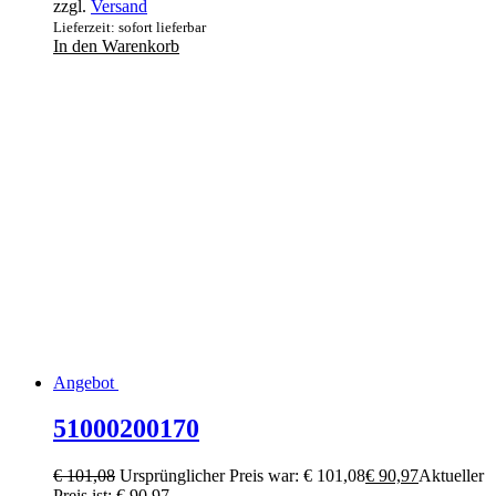
zzgl.
Versand
Lieferzeit: sofort lieferbar
In den Warenkorb
Angebot
51000200170
€
101,08
Ursprünglicher Preis war: € 101,08
€
90,97
Aktueller
Preis ist: € 90,97.