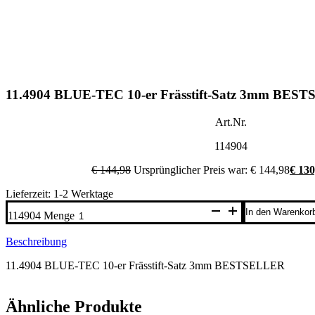
11.4904 BLUE-TEC 10-er Frässtift-Satz 3mm BES
Art.Nr.
114904
€
144,98
Ursprünglicher Preis war: € 144,98
€
130
Lieferzeit: 1-2 Werktage
In den Warenkor
114904 Menge
Beschreibung
11.4904 BLUE-TEC 10-er Frässtift-Satz 3mm BESTSELLER
Ähnliche Produkte