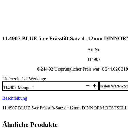
11.4907 BLUE 5-er Frässtift-Satz d=12mm DIN
Art.Nr.
114907
€
244,02
Ursprünglicher Preis war: € 244,02
€
219
Lieferzeit: 1-2 Werktage
In den Warenkor
114907 Menge
Beschreibung
11.4907 BLUE 5-er Frässtift-Satz d=12mm DINNORM BESTSEL
Ähnliche Produkte