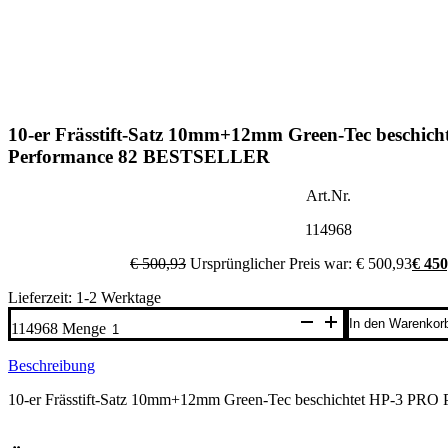
10-er Frässtift-Satz 10mm+12mm Green-Tec beschic
Performance 82 BESTSELLER
Art.Nr.
114968
€
500,93
Ursprünglicher Preis war: € 500,93
€
450
Lieferzeit: 1-2 Werktage
In den Warenkor
114968 Menge
Beschreibung
10-er Frässtift-Satz 10mm+12mm Green-Tec beschichtet HP-3 P