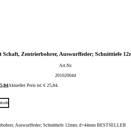
it Schaft, Zentrierbohrer, Auswurffeder; Schnittti
Art.Nr.
201020044
5,84
Aktueller Preis ist: € 25,84.
nkorb
trierbohrer, Auswurffeder; Schnitttiefe 12mm; d=44mm BESTSELLER