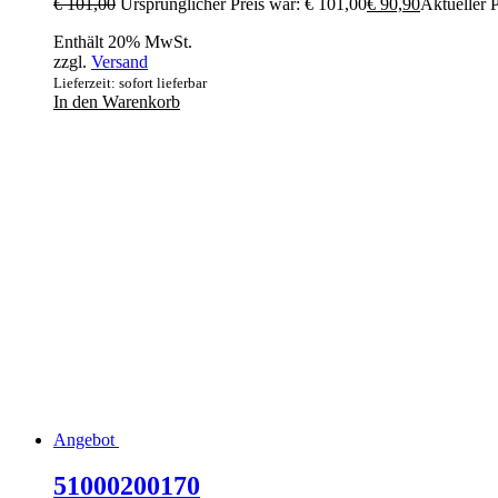
€
101,00
Ursprünglicher Preis war: € 101,00
€
90,90
Aktueller P
Enthält 20% MwSt.
zzgl.
Versand
Lieferzeit: sofort lieferbar
In den Warenkorb
Angebot
51000200170