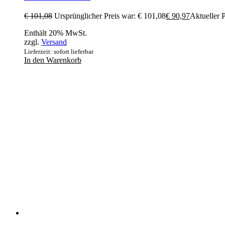
€
101,08
Ursprünglicher Preis war: € 101,08
€
90,97
Aktueller P
Enthält 20% MwSt.
zzgl.
Versand
Lieferzeit: sofort lieferbar
In den Warenkorb