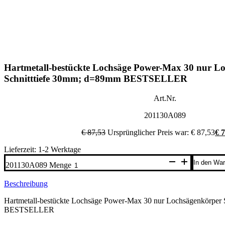
Hartmetall-bestückte Lochsäge Power-Max 30 nur L
Schnitttiefe 30mm; d=89mm BESTSELLER
Art.Nr.
201130A089
€
87,53
Ursprünglicher Preis war: € 87,53
€
7
Lieferzeit: 1-2 Werktage
In den Wa
201130A089 Menge
Beschreibung
Hartmetall-bestückte Lochsäge Power-Max 30 nur Lochsägenkörper
BESTSELLER