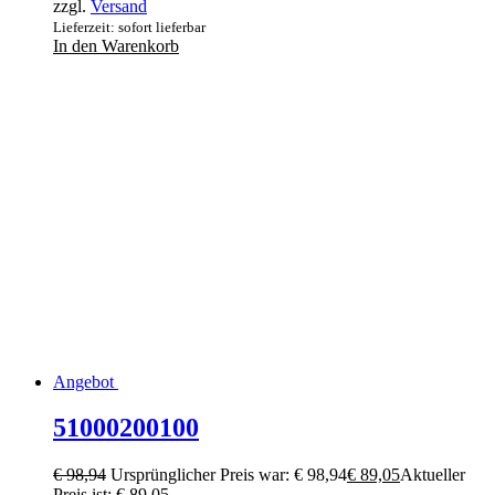
zzgl.
Versand
Lieferzeit: sofort lieferbar
In den Warenkorb
Angebot
51000200100
€
98,94
Ursprünglicher Preis war: € 98,94
€
89,05
Aktueller
Preis ist: € 89,05.