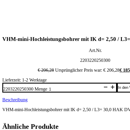
VHM-mini-Hochleistungsbohrer mit IK d= 2,50 / L
Art.Nr.
2203220250300
€
206,28
Ursprünglicher Preis war: € 206,28
€
185
Lieferzeit: 1-2 Werktage
In den
2203220250300 Menge
Beschreibung
VHM-mini-Hochleistungsbohrer mit IK d= 2,50 / L3= 30,0 HAK 
Ähnliche Produkte