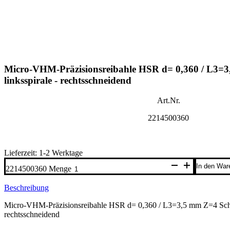
Micro-VHM-Präzisionsreibahle HSR d= 0,360 / L3=
linksspirale - rechtsschneidend
Art.Nr.
2214500360
Lieferzeit: 1-2 Werktage
In den War
2214500360 Menge
Beschreibung
Micro-VHM-Präzisionsreibahle HSR d= 0,360 / L3=3,5 mm Z=4 Scha
rechtsschneidend