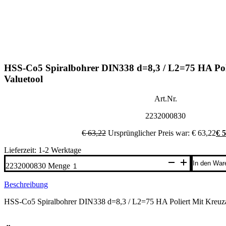
HSS-Co5 Spiralbohrer DIN338 d=8,3 / L2=75 HA Polie
Valuetool
Art.Nr.
2232000830
€
63,22
Ursprünglicher Preis war: € 63,22
€
5
Lieferzeit: 1-2 Werktage
In den War
2232000830 Menge
Beschreibung
HSS-Co5 Spiralbohrer DIN338 d=8,3 / L2=75 HA Poliert Mit Kreuzan