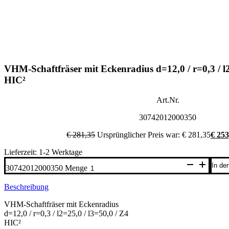
VHM-Schaftfräser mit Eckenradius d=12,0 / r=0,3 / l2
HIC²
Art.Nr.
30742012000350
€
281,35
Ursprünglicher Preis war: € 281,35
€
253
Lieferzeit: 1-2 Werktage
In de
30742012000350 Menge
Beschreibung
VHM-Schaftfräser mit Eckenradius
d=12,0 / r=0,3 / l2=25,0 / l3=50,0 / Z4
HIC²