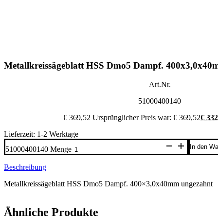
Metallkreissägeblatt HSS Dmo5 Dampf. 400x3,0x40
Art.Nr.
51000400140
€
369,52
Ursprünglicher Preis war: € 369,52
€
332
Lieferzeit: 1-2 Werktage
In den Wa
51000400140 Menge
Beschreibung
Metallkreissägeblatt HSS Dmo5 Dampf. 400×3,0x40mm ungezahnt
Ähnliche Produkte