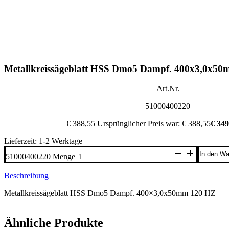
Metallkreissägeblatt HSS Dmo5 Dampf. 400x3,0x5
Art.Nr.
51000400220
€
388,55
Ursprünglicher Preis war: € 388,55
€
349
Lieferzeit: 1-2 Werktage
In den Wa
51000400220 Menge
Beschreibung
Metallkreissägeblatt HSS Dmo5 Dampf. 400×3,0x50mm 120 HZ
Ähnliche Produkte