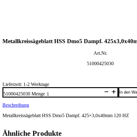
Metallkreissägeblatt HSS Dmo5 Dampf. 425x3,0x4
Art.Nr.
51000425030
Lieferzeit: 1-2 Werktage
In den Wa
51000425030 Menge
Beschreibung
Metallkreissägeblatt HSS Dmo5 Dampf. 425×3,0x40mm 120 HZ
Ähnliche Produkte