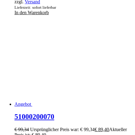
zzgl.
Versand
Lieferzeit: sofort lieferbar
In den Warenkorb
Angebot
51000200070
€
99,34
Ursprünglicher Preis war: € 99,34
€
89,40
Aktueller
Preis ist: € 89,40.