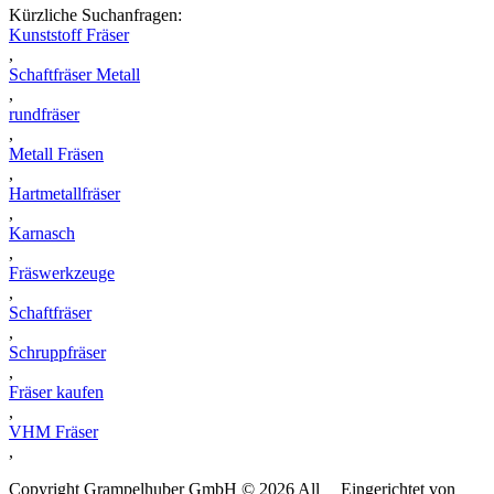
Kürzliche Suchanfragen:
Kunststoff Fräser
,
Schaftfräser Metall
,
rundfräser
,
Metall Fräsen
,
Hartmetallfräser
,
Karnasch
,
Fräswerkzeuge
,
Schaftfräser
,
Schruppfräser
,
Fräser kaufen
,
VHM Fräser
,
Copyright Grampelhuber GmbH © 2026 All
Eingerichtet von