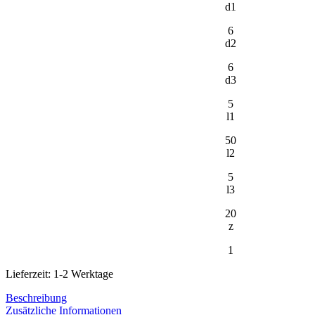
d1
6
d2
6
d3
5
l1
50
l2
5
l3
20
z
1
Lieferzeit: 1-2 Werktage
Beschreibung
Zusätzliche Informationen