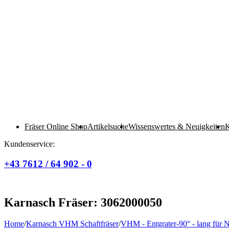
Fräser Online Shop
Artikelsuche
Wissenswertes & Neuigkeiten
K
Kundenservice:
+43 7612 / 64 902 - 0
Karnasch Fräser: 3062000050
Home
/
Karnasch VHM Schaftfräser
/
VHM - Entgrater-90° - lang für 