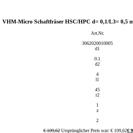
VHM-Micro Schaftfräser HSC/HPC d= 0,1/L3= 0,5
Art.Nr.
3062020010005
d1
0.1
d2
4
l1
45
r2
1
z
2
€
109,62
Ursprünglicher Preis war: € 109,62
€
9