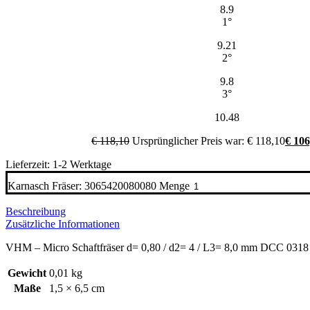
8.9
1°
9.21
2°
9.8
3°
10.48
€
118,10
Ursprünglicher Preis war: € 118,10
€
106
Lieferzeit: 1-2 Werktage
Karnasch Fräser: 3065420080080 Menge
Beschreibung
Zusätzliche Informationen
VHM – Micro Schaftfräser d= 0,80 / d2= 4 / L3= 8,0 mm DCC 0318
Gewicht
0,01 kg
Maße
1,5 × 6,5 cm