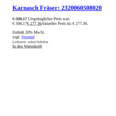
Karnasch Fräser: 2320060508020
€
308,17
Ursprünglicher Preis war:
€ 308,17
€
277,36
Aktueller Preis ist: € 277,36.
Enthält 20% MwSt.
zzgl.
Versand
Lieferzeit: sofort lieferbar
In den Warenkorb