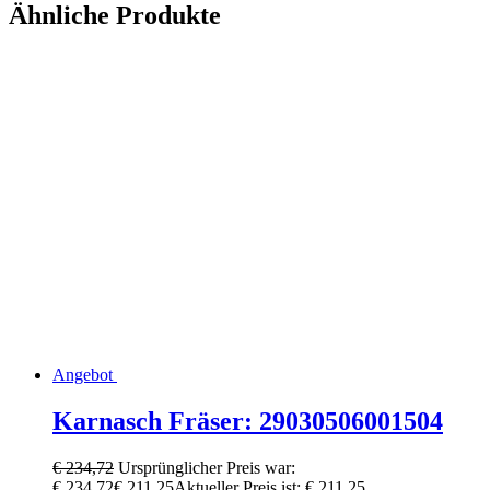
Ähnliche Produkte
Angebot
Karnasch Fräser: 29030506001504
€
234,72
Ursprünglicher Preis war:
€ 234,72
€
211,25
Aktueller Preis ist: € 211,25.