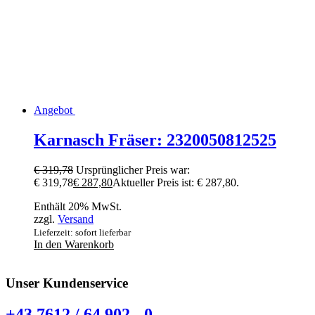
Angebot
Karnasch Fräser: 2320050812525
€
319,78
Ursprünglicher Preis war:
€ 319,78
€
287,80
Aktueller Preis ist: € 287,80.
Enthält 20% MwSt.
zzgl.
Versand
Lieferzeit: sofort lieferbar
In den Warenkorb
Unser Kundenservice
+43 7612 / 64 902 - 0