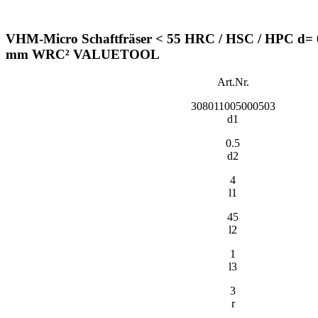
VHM-Micro Schaftfräser < 55 HRC / HSC / HPC d= 0,
mm WRC² VALUETOOL
Art.Nr.
308011005000503
d1
0.5
d2
4
l1
45
l2
1
l3
3
r