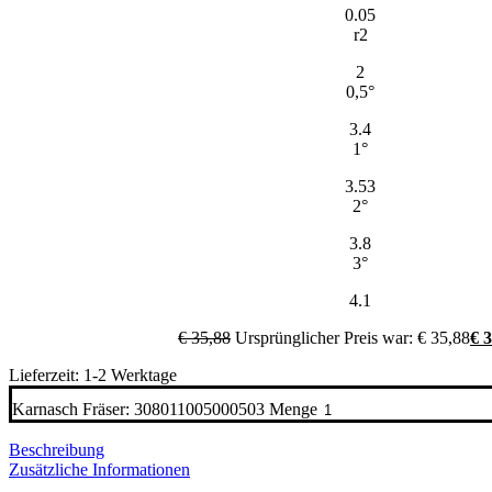
0.05
r2
2
0,5°
3.4
1°
3.53
2°
3.8
3°
4.1
€
35,88
Ursprünglicher Preis war: € 35,88
€
3
Lieferzeit: 1-2 Werktage
Karnasch Fräser: 308011005000503 Menge
Beschreibung
Zusätzliche Informationen